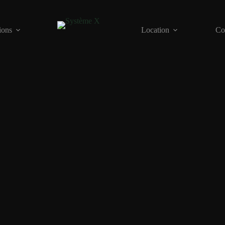
ions
Location
Co