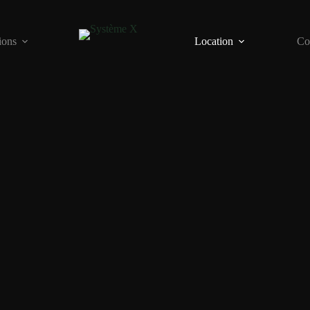
ions
Location
Co