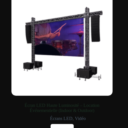
Écran LED Haute Luminosité – Location
Événementielle (Indoor & Outdoor)
Écrans LED
,
Vidéo