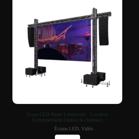
Écran LED Haute Luminosité – Location
Événementielle (Indoor & Outdoor)
Écrans LED
,
Vidéo