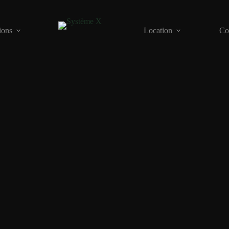
ions
Location
Co