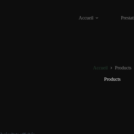
Passer
au
contenu
Accueil
Prestat
Accueil
Products
Products